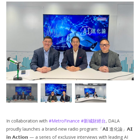
In collaboration with
#
MetroFinance
#
新城財經台
, DALA
proudly launches a brand-new radio program:「𝗔𝗜 進化論」𝗔𝗜
𝗶𝗻 𝗔𝗰𝘁𝗶𝗼𝗻 — a series of exclusive interviews with leading AI