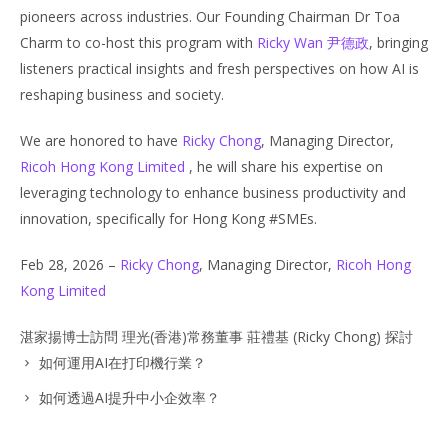
pioneers across industries. Our Founding Chairman Dr Toa
Charm to co-host this program with
Ricky Wan 尹德政
, bringing
listeners practical insights and fresh perspectives on how AI is
reshaping business and society.
We are honored to have
Ricky Chong
, Managing Director,
Ricoh Hong Kong Limited
, he will share his expertise on
leveraging technology to enhance business productivity and
innovation, specifically for Hong Kong
#
SMEs.
Feb 28, 2026 –
Ricky Chong
, Managing Director,
Ricoh Hong
Kong Limited
湛家揚博士訪問
理光
(香港)常務董事
莊禮基
(Ricky Chong) 探討
如何運用AI在打印機行業？
如何透過AI提升中小企效率？