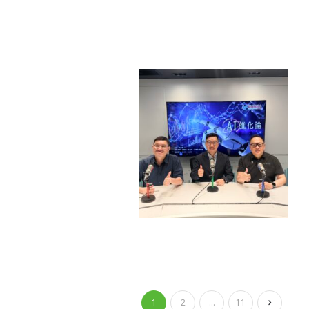
1
2
…
11