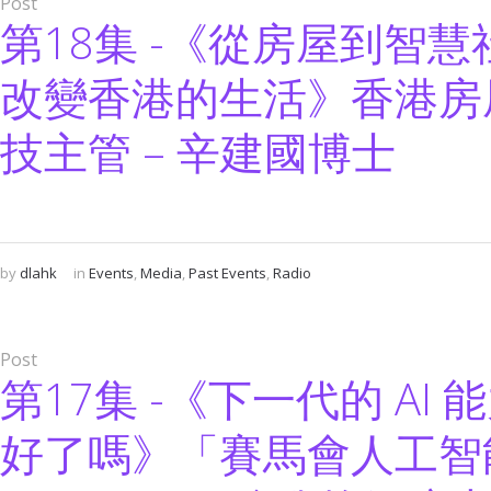
Post
第18集 -《從房屋到智慧
改變香港的生活》香港房
技主管 – 辛建國博士
by
dlahk
in
Events
,
Media
,
Past Events
,
Radio
Post
第17集 -《下一代的 AI
好了嗎》「賽馬會人工智