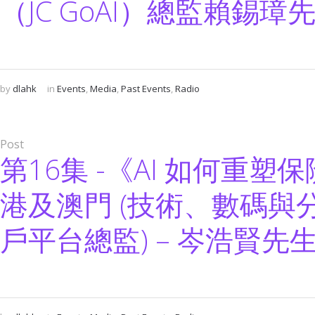
（JC GoAI）總監賴錫璋
by
dlahk
in
Events
,
Media
,
Past Events
,
Radio
Post
第16集 -《AI 如何重
港及澳門 (技術、數碼與
戶平台總監) – 岑浩賢先