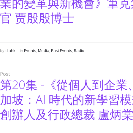
業的變革與新機會》筆克
官 贾殷殷博士
by
dlahk
in
Events
,
Media
,
Past Events
,
Radio
Post
第20集 -《從個人到企
加坡：AI 時代的新學習模式
創辦人及行政總裁 盧炳