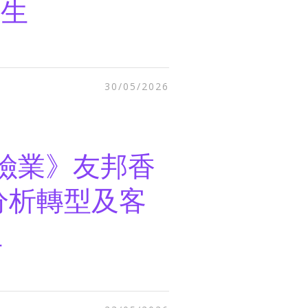
先生
30/05/2026
塑保險業》友邦香
分析轉型及客
生