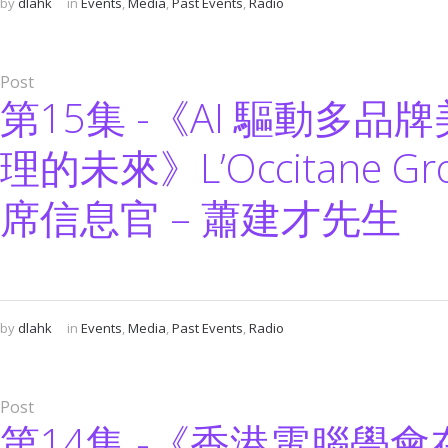
by
dlahk
in
Events
,
Media
,
Past Events
,
Radio
Post
第15集 -《AI 驅動多
理的未來》L’Occitane G
席信息官 – 蕭建才先生
by
dlahk
in
Events
,
Media
,
Past Events
,
Radio
Post
第14集 -《香港電腦學會