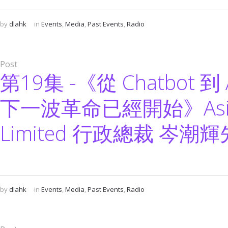
by
dlahk
in
Events
,
Media
,
Past Events
,
Radio
Post
第19集 -《從 Chatbot 到 A
下一波革命已經開始》Asia
Limited 行政總裁 岑潮
by
dlahk
in
Events
,
Media
,
Past Events
,
Radio