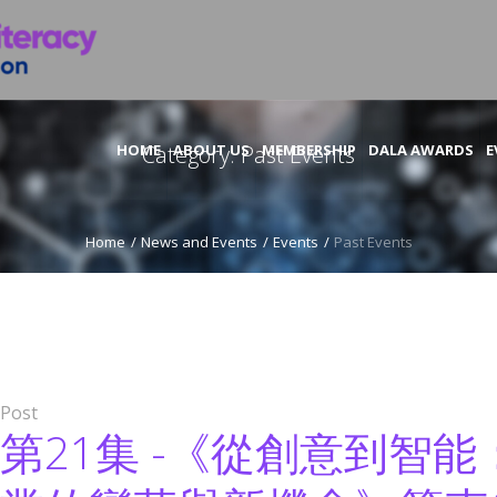
HOME
Category:
ABOUT US
Past Events
MEMBERSHIP
DALA AWARDS
E
Home
/
News and Events
/
Events
/
Past Events
Post
第21集 -《從創意到智