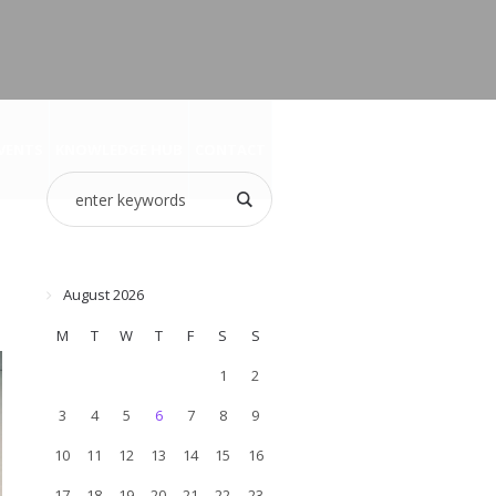
VENTS
KNOWLEDGE HUB
CONTACT
August 2026
M
T
W
T
F
S
S
1
2
3
4
5
6
7
8
9
10
11
12
13
14
15
16
17
18
19
20
21
22
23