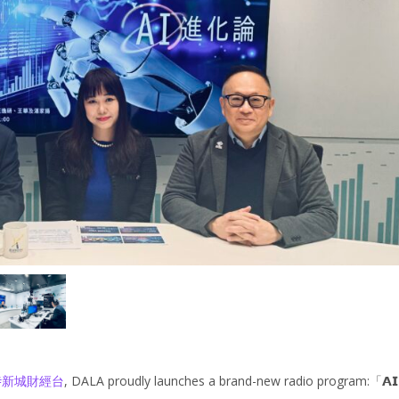
#
新城財經台
, DALA proudly launches a brand-new radio program:「𝗔𝗜