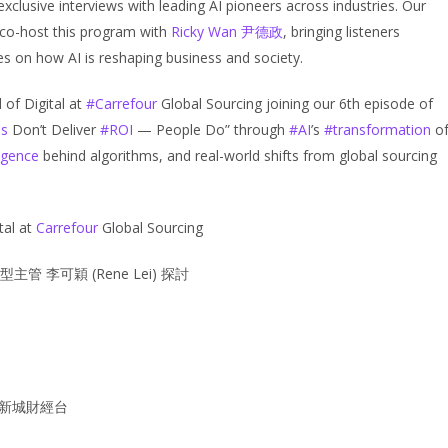
f exclusive interviews with leading AI pioneers across industries. Our
co-host this program with
Ricky Wan 尹德政
, bringing listeners
ves on how AI is reshaping business and society.
of Digital at
#
Carrefour
Global Sourcing joining our 6th episode of
ms
Don’t Deliver
#
ROI
— People Do” through
#
AI
’s
#
transformation
o
ligence
behind algorithms, and real-world shifts from global sourcing
tal at
Carrefour
Global Sourcing
 李可穎 (Rene Lei) 探討
0｜新城財經台