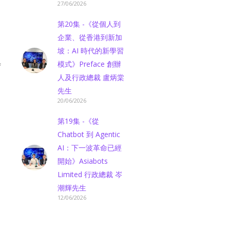
27/06/2026
第20集 -《從個人到
企業、從香港到新加
坡：AI 時代的新學習
模式》Preface 創辦
f
人及行政總裁 盧炳棠
先生
20/06/2026
第19集 -《從
Chatbot 到 Agentic
AI：下一波革命已經
開始》Asiabots
Limited 行政總裁 岑
潮輝先生
12/06/2026