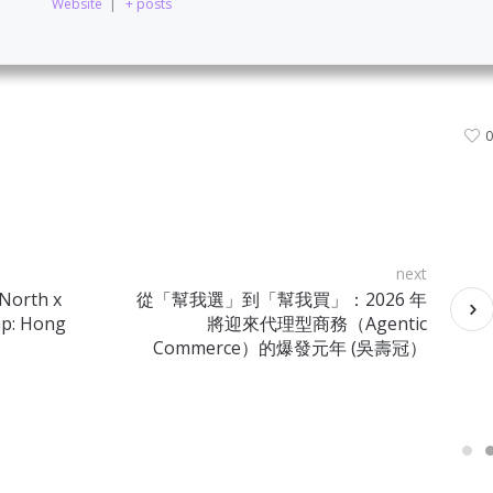
Website
|
+ posts
next
North x
從「幫我選」到「幫我買」：2026 年
ap: Hong
將迎來代理型商務（Agentic
Commerce）的爆發元年 (吳壽冠）