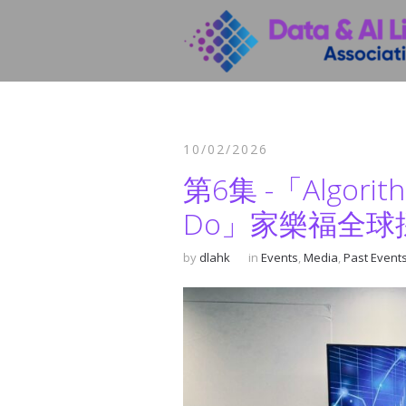
10/02/2026
第6集 -「Algorithm
Do」家樂福全球
by
dlahk
in
Events
,
Media
,
Past Event