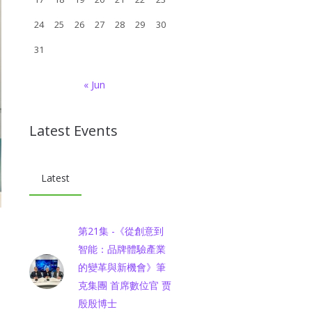
24
25
26
27
28
29
30
31
« Jun
Latest Events
Latest
第21集 -《從創意到
智能：品牌體驗產業
的變革與新機會》筆
克集團 首席數位官 贾
殷殷博士