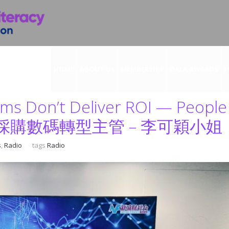
HOME
ABOUT US
MEMBERSHIP
DALA AWARDS
E
s Don’t Deliver ROI — People
採購數碼轉型主管 – 李可穎小姐
s
,
Radio
tags
Radio