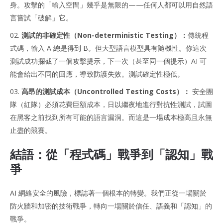
身。攻擊的「輸入空間」幾乎是無限的——任何人都可以用自然語
言嘗試「破解」它。
測試的非確定性（Non-deterministic Testing）：
傳統程
式碼，輸入 A 總是得到 B。但大型語言模型具有隨機性。你這次
測試成功攔截了一個攻擊提示，下一次（甚至同一個提示）AI 可
能會給出不同的回應，導致防護失效。測試確定性極低。
高昂的測試成本（Uncontrolled Testing Costs）：
安全團
隊（紅隊）必須花費巨額成本，日以繼夜地進行對抗性測試，試圖
在黑客之前找到所有可能的語言漏洞。而這是一場成本極高且永無
止盡的競賽。
結語：從「程式碼」戰爭到「認知」戰
爭
AI 網絡安全的風險，標誌著一個根本的轉變。我們正從一場關於
防火牆和加密的技術戰爭，轉向一場關於信任、語義和「認知」的
戰爭。