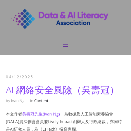
04/12/2025
AI 網絡安全風險（吳壽冠）
by
Ivan Ng
in
Content
本文作者
吳壽冠先生(Ivan Ng)
，為數據及人工智能素養協會
(DALA)資深創會會員兼Lively Impact創辦人及行政總裁，亦同時
是AI研究人員，為《EJTech》撰寫專欄。