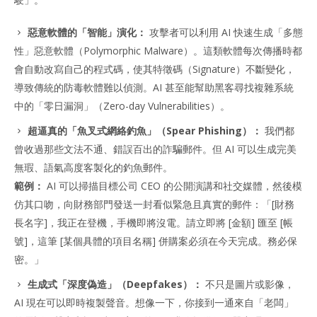
惡意軟體的「智能」演化：
攻擊者可以利用 AI 快速生成「多態
性」惡意軟體（Polymorphic Malware）。這類軟體每次傳播時都
會自動改寫自己的程式碼，使其特徵碼（Signature）不斷變化，
導致傳統的防毒軟體難以偵測。AI 甚至能幫助黑客尋找複雜系統
中的「零日漏洞」（Zero-day Vulnerabilities）。
超逼真的「魚叉式網絡釣魚」（Spear Phishing）：
我們都
曾收過那些文法不通、錯誤百出的詐騙郵件。但 AI 可以生成完美
無瑕、語氣高度客製化的釣魚郵件。
範例：
AI 可以掃描目標公司 CEO 的公開演講和社交媒體，然後模
仿其口吻，向財務部門發送一封看似緊急且真實的郵件：「[財務
長名字]，我正在登機，手機即將沒電。請立即將 [金額] 匯至 [帳
號]，這筆 [某個具體的項目名稱] 併購案必須在今天完成。務必保
密。」
生成式「深度偽造」（Deepfakes）：
不只是圖片或影像，
AI 現在可以即時複製聲音。想像一下，你接到一通來自「老闆」