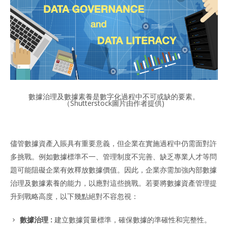
數據治理及數據素養是數字化過程中不可或缺的要素。
（Shutterstock圖片由作者提供)
儘管數據資產入賬具有重要意義，但企業在實施過程中仍需面對許
多挑戰。例如數據標準不一、管理制度不完善、缺乏專業人才等問
題可能阻礙企業有效釋放數據價值。因此，企業亦需加強內部數據
治理及數據素養的能力，以應對這些挑戰。若要將數據資產管理提
升到戰略高度，以下幾點絕對不容忽視：
數據治理
:
建立數據質量標準，確保數據的準確性和完整性。