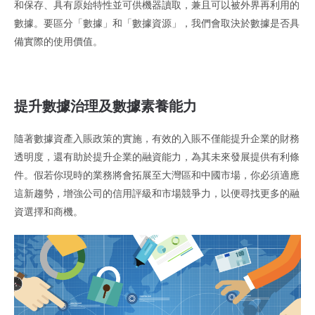
和保存、具有原始特性並可供機器讀取，兼且可以被外界再利用的
數據。要區分「數據」和「數據資源」，我們會取決於數據是否具
備實際的使用價值。
提升數據治理及數據素養能力
隨著數據資產入賬政策的實施，有效的入賬不僅能提升企業的財務
透明度，還有助於提升企業的融資能力，為其未來發展提供有利條
件。假若你現時的業務將會拓展至大灣區和中國市場，你必須適應
這新趨勢，增強公司的信用評級和市場競爭力，以便尋找更多的融
資選擇和商機。