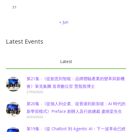
31
« Jun
Latest Events
Latest
第21集 -《從創意到智能：品牌體驗產業的變革與新機
會》筆克集團 首席數位官 贾殷殷博士
27/06/2026
第20集 -《從個人到企業、從香港到新加坡：AI 時代的
新學習模式》Preface 創辦人及行政總裁 盧炳棠先生
20/06/2026
第19集 -《從 Chatbot 到 Agentic AI：下一波革命已經