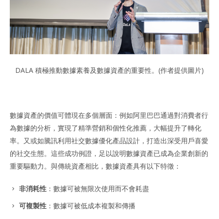
DALA 積極推動數據素養及數據資產的重要性。(作者提供圖片)
數據資產的價值可體現在多個層面：例如阿里巴巴通過對消費者行
為數據的分析，實現了精準營銷和個性化推薦，大幅提升了轉化
率。又或如騰訊利用社交數據優化產品設計，打造出深受用戶喜愛
的社交生態。這些成功例證，足以說明數據資產已成為企業創新的
重要驅動力。與傳統資產相比，數據資產具有以下特徵：
非消耗性
：數據可被無限次使用而不會耗盡
可複製性
：數據可被低成本複製和傳播