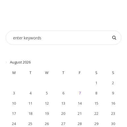
August 2026
M
T
W
T
F
S
S
1
2
3
4
5
6
7
8
9
10
11
12
13
14
15
16
17
18
19
20
21
22
23
24
25
26
27
28
29
30